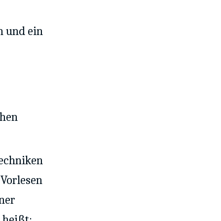
n und ein
chen
Techniken
 Vorlesen
ner
 heißt: