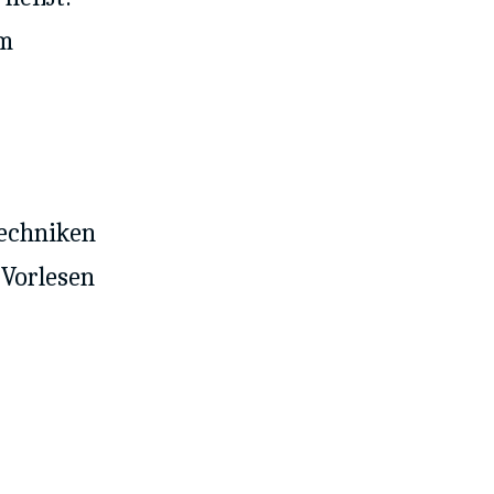
em
Techniken
 Vorlesen