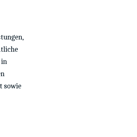
stungen,
tliche
 in
en
t sowie