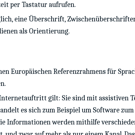
eit per Tastatur aufrufen.
ich, eine Überschrift, Zwischenüberschrifte
dienen als Orientierung.
men Europäischen Referenzrahmens für Spra
n.
ternetauftritt gilt: Sie sind mit assistiven 
handelt es sich zum Beispiel um Software zum
ie Informationen werden mithilfe verschiede
, und zwar auf mehr als nur einem Kanal. Das