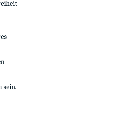
eiheit
res
en
 sein.