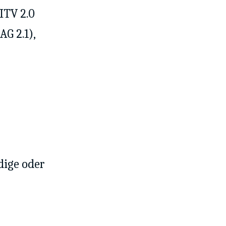
ITV 2.0
G 2.1),
dige oder