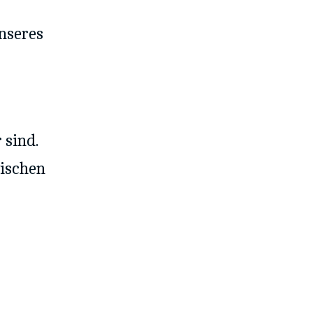
unseres
 sind.
wischen