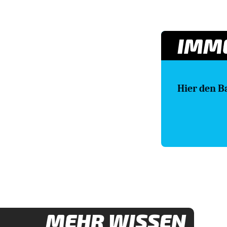
IMME
Hier den B
MEHR WISSEN