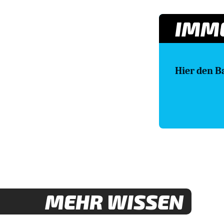
IMME
Hier den B
MEHR WISSEN