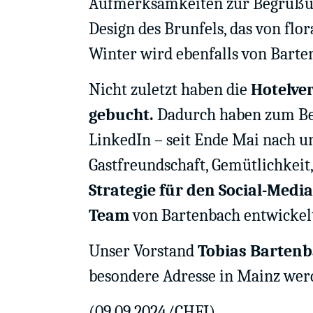
Aufmerksamkeiten zur Begrüßung
Design des Brunfels, das von fl
Winter wird ebenfalls von Barten
Nicht zuletzt haben die
Hotelve
gebucht.
Dadurch haben zum Bei
LinkedIn – seit Ende Mai nach u
Gastfreundschaft, Gemütlichkeit,
Strategie für den Social-Medi
Team
von Bartenbach entwickel
Unser Vorstand
Tobias Barten
besondere Adresse in Mainz werd
(09.09.2024/CHFI)