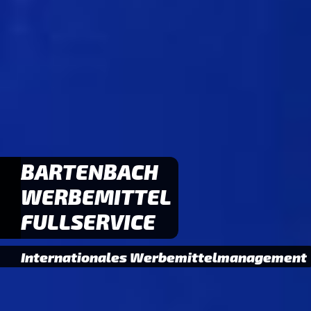
BARTENBACH
WERBEMITTEL
FULLSERVICE
Internationales Werbemittelmanagement