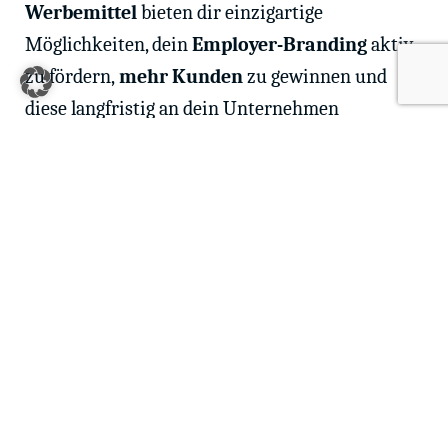
Werbemittel
bieten dir einzigartige
Möglichkeiten, dein
Employer-Branding
aktiv
zu fördern,
mehr Kunden
zu gewinnen und
diese langfristig an dein Unternehmen
zu
binden
.
Mit unserem
umfassenden
W
erbemittel
Fullservice
gibst du dein Werbemittel-
Management in professionelle Hände! Profitiere
von
weltweiter Logistik
, erhalte
dein
individuelles Gestaltungskonzept
durch
unsere 90-köpfige Kreativagentur und spare Zeit
und Geld dank des
kundeneigenen Webshops
in deinem passenden Corporate Design.